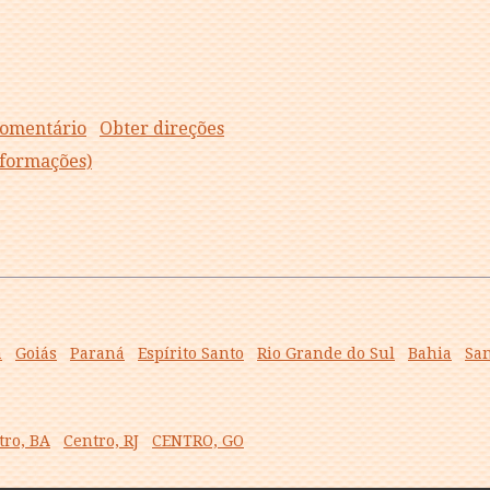
comentário
Obter direções
informações)
á
Goiás
Paraná
Espírito Santo
Rio Grande do Sul
Bahia
San
tro, BA
Centro, RJ
CENTRO, GO