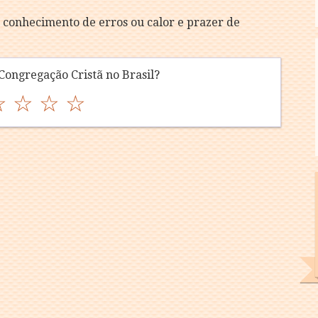
 conhecimento de erros ou calor e prazer de
Congregação Cristã no Brasil?
☆
☆
☆
☆