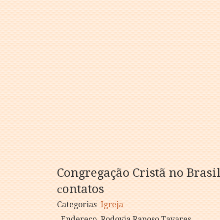
Congregação Cristã no Brasi
сontatos
Categorias
Igreja
Endereço
Rodovia Raposo Tavares