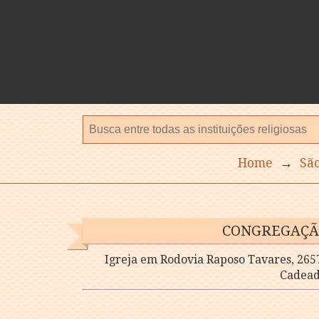
Home
→
Sã
CONGREGAÇÃO
Igreja em Rodovia Raposo Tavares, 265
Cadead