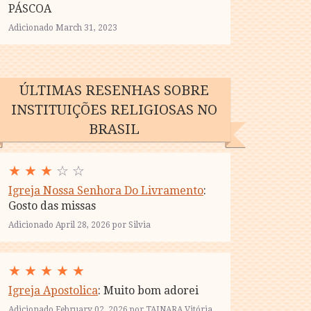
PÁSCOA
Adicionado March 31, 2023
ÚLTIMAS RESENHAS SOBRE
INSTITUIÇÕES RELIGIOSAS NO
BRASIL
★
★
★
☆ ☆
Igreja Nossa Senhora Do Livramento
:
Gosto das missas
Adicionado April 28, 2026 por Silvia
★
★
★
★
★
Igreja Apostolica
: Muito bom adorei
Adicionado February 02, 2026 por TAINARA Vitória