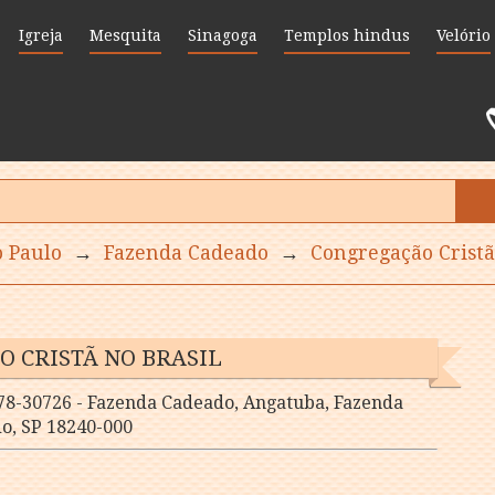
Igreja
Mesquita
Sinagoga
Templos hindus
Velório
o Paulo
→
Fazenda Cadeado
→
Congregação Cristã
 CRISTÃ NO BRASIL
78-30726 - Fazenda Cadeado, Angatuba, Fazenda
o, SP 18240-000